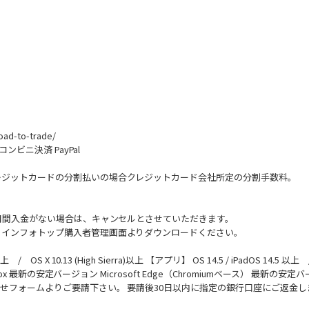
road-to-trade/
コンビニ決済 PayPal
レジットカードの分割払いの場合クレジットカード会社所定の分割手数料。
4日間入金がない場合は、キャンセルとさせていただきます。
、インフォトップ購入者管理画面よりダウンロードください。
0以上 /
OS X 10.13 (High Sierra)以上
【アプリ】
OS 14.5 / iPadOS 14.5 以上
irefox 最新の安定バージョン
Microsoft Edge（Chromiumベース） 最新の安定
合せフォームよりご要請下さい。 要請後30日以内に指定の銀行口座にご返金し