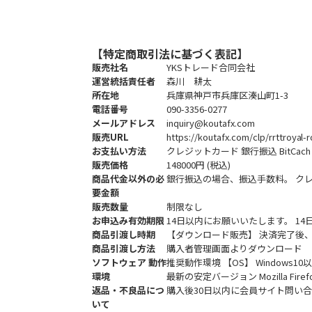
【特定商取引法に基づく表記】
販売社名
YKSトレード合同会社
運営統括責任者
森川 耕太
所在地
兵庫県神戸市兵庫区湊山町1-3
電話番号
090-3356-0277
メールアドレス
inquiry@koutafx.com
販売URL
https://koutafx.com/clp/rrttroyal-
お支払い方法
クレジットカード 銀行振込 BitCach
販売価格
148000円 (税込)
商品代金以外の必
銀行振込の場合、振込手数料。 ク
要金額
販売数量
制限なし
お申込み有効期限
14日以内にお願いいたします。 1
商品引渡し時期
【ダウンロード販売】 決済完了後
商品引渡し方法
購入者管理画面よりダウンロード
ソフトウェア 動作
推奨動作環境 【OS】 Windows1
環境
最新の安定バージョン
Mozilla F
返品・不良品につ
購入後30日以内に会員サイト問い
いて