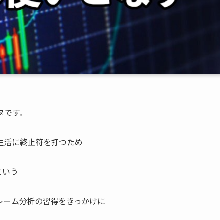
タです。
生活に終止符を打つため
という
レーム分析の習得をきっかけに