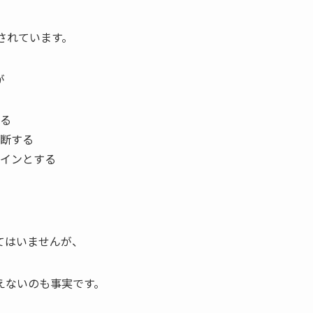
介されています。
が
する
断する
インとする
てはいませんが、
えないのも事実です。