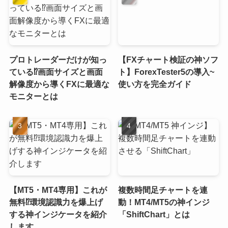
プロトレーダーだけが知っ
【FXチャート検証の神ソフ
ている⁉画面サイズと画面
ト】ForexTester5の導入~
解像度から導くFXに最適な
使い方を完全ガイド
モニターとは
【MT5・MT4専用】これが
複数時間足チャートを連
無料⁉環境認識力を爆上げ
動！MT4/MT5の神インジ
する神インジケータを紹介
「ShiftChart」とは
します