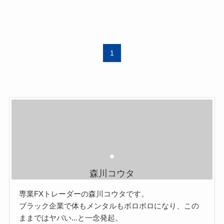
1
森川コウタ
専業FXトレーダーの森川コウタです。
ブラック企業で体もメンタルもボロボロになり、この
ままではヤバい...と一念発起。