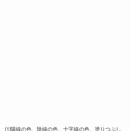
⑴陽線の色、陰線の色、十字線の色、塗りつぶし