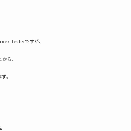
x Testerですが、
とから、
はず。
ん