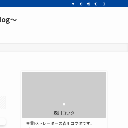
og～
森川コウタ
専業FXトレーダーの森川コウタです。