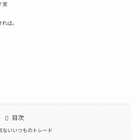
？笑
ければ。
目次
気ないいつものトレード